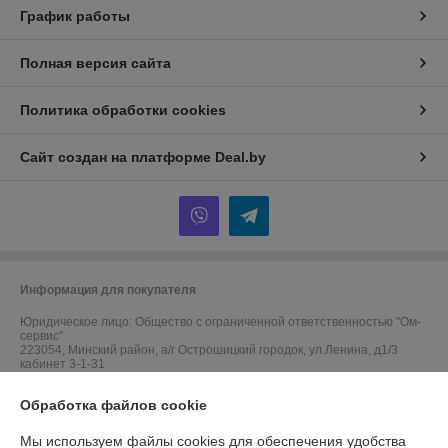
График работы
Полная версия сайта
Политика обработки cookies
Сайт создан на платформе Deal.by
Информация для покупателя
Юридическое лицо:
Общество с ограниченной ответственностью "Ом-
сервис"
223054, Минский район, а/г Острошицкий городок, ул.Ленина, д1/3
кабинет 3-1-31
Регистрационный номер ЕГР: 691756477
Обработка файлов cookie
УНП: 691756477
Мы используем файлы cookies для обеспечения удобства