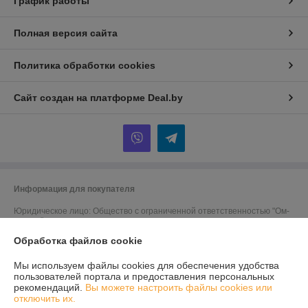
График работы
Полная версия сайта
Политика обработки cookies
Сайт создан на платформе Deal.by
Информация для покупателя
Юридическое лицо:
Общество с ограниченной ответственностью "Ом-
сервис"
223054, Минский район, а/г Острошицкий городок, ул.Ленина, д1/3
кабинет 3-1-31
Обработка файлов cookie
Регистрационный номер ЕГР: 691756477
Мы используем файлы cookies для обеспечения удобства
пользователей портала и предоставления персональных
УНП: 691756477
рекомендаций.
Вы можете настроить файлы cookies или
отключить их.
Регистрационный орган: Минский райисполком