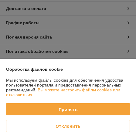
Доставка и оплата
График работы
Полная версия сайта
Политика обработки cookies
Сайт создан на платформе Deal.by
Обработка файлов cookie
Мы используем файлы cookies для обеспечения удобства
пользователей портала и предоставления персональных
рекомендаций.
Вы можете настроить файлы cookies или
отключить их.
Информация для покупателя
Принять
Юридическое лицо:
Общество с ограниченной ответственностью "Ом-
сервис"
223054, Минский район, а/г Острошицкий городок, ул.Ленина, д1/3
Отклонить
кабинет 3-1-31