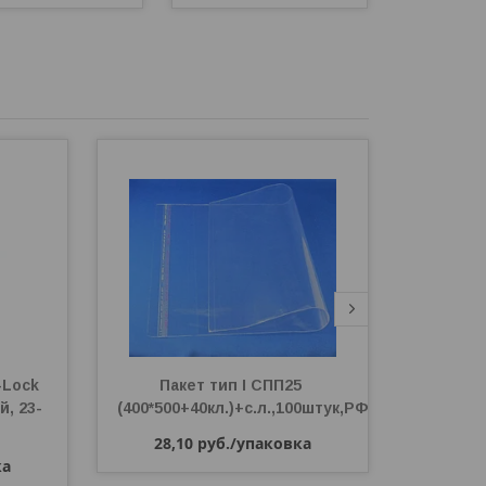
Lock 
Пакет тип I СПП25 
Пакет
й, 23-
(400*500+40кл.)+с.л.,100штук,РФ
клапаном
28,10
руб.
/упаковка
ка
57