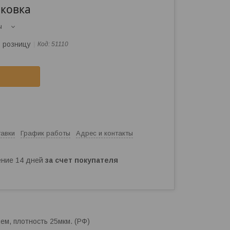
аковка
ы
в розницу
Код:
51110
тавки
График работы
Адрес и контакты
чение 14 дней
за счет покупателя
ем, плотность 25мкм. (РФ)