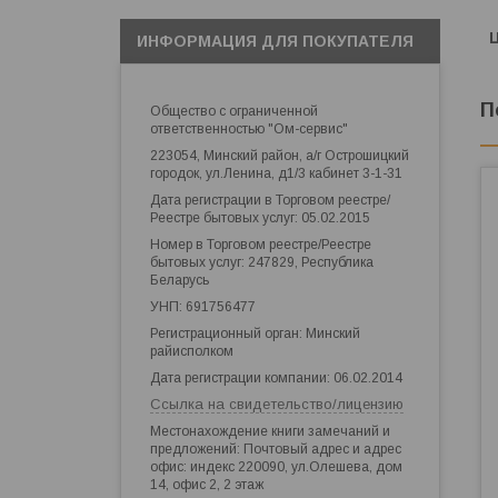
ИНФОРМАЦИЯ ДЛЯ ПОКУПАТЕЛЯ
П
Общество с ограниченной
ответственностью "Ом-сервис"
223054, Минский район, а/г Острошицкий
городок, ул.Ленина, д1/3 кабинет 3-1-31
Дата регистрации в Торговом реестре/
Реестре бытовых услуг: 05.02.2015
Номер в Торговом реестре/Реестре
бытовых услуг: 247829, Республика
Беларусь
УНП: 691756477
Регистрационный орган: Минский
райисполком
Дата регистрации компании: 06.02.2014
Ссылка на свидетельство/лицензию
Местонахождение книги замечаний и
предложений: Почтовый адрес и адрес
офис: индекс 220090, ул.Олешева, дом
14, офис 2, 2 этаж