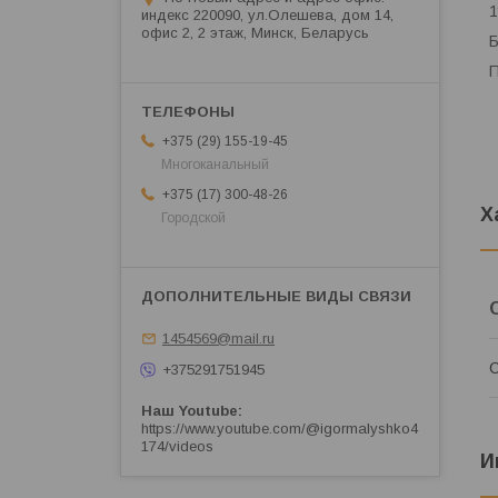
1
индекс 220090, ул.Олешева, дом 14,
офис 2, 2 этаж, Минск, Беларусь
Б
П
+375 (29) 155-19-45
Многоканальный
+375 (17) 300-48-26
Х
Городской
1454569@mail.ru
С
+375291751945
Наш Youtube
https://www.youtube.com/@igormalyshko4
174/videos
И