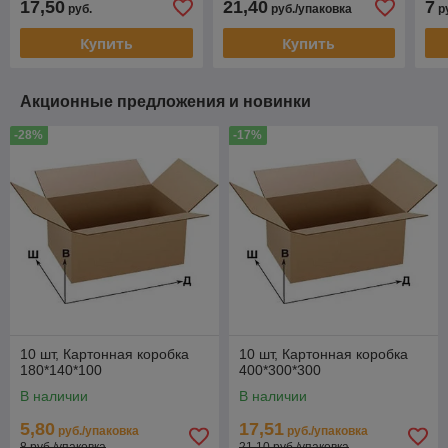
17,50
21,40
7
руб.
руб./упаковка
р
Купить
Купить
Акционные предложения и новинки
-28%
-17%
10 шт, Картонная коробка
10 шт, Картонная коробка
180*140*100
400*300*300
В наличии
В наличии
5,80
17,51
руб./упаковка
руб./упаковка
8 руб./упаковка
21,10 руб./упаковка