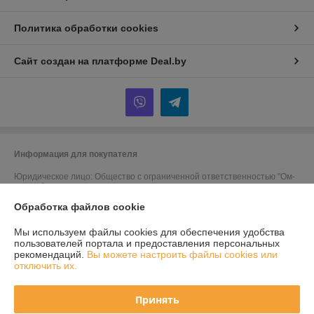
Политика обработки cookies
Сайт создан на платформе Deal.by
Информация для покупателя
Юридическое лицо:
Общество с ограниченной ответственностью "Ом-
сервис"
223054, Минский район, а/г Острошицкий городок, ул.Ленина, д1/3
Обработка файлов cookie
кабинет 3-1-31
Регистрационный номер ЕГР: 691756477
Мы используем файлы cookies для обеспечения удобства
пользователей портала и предоставления персональных
УНП: 691756477
рекомендаций.
Вы можете настроить файлы cookies или
отключить их.
Регистрационный орган: Минский райисполком
Дата регистрации компании: 06.02.2014
Принять