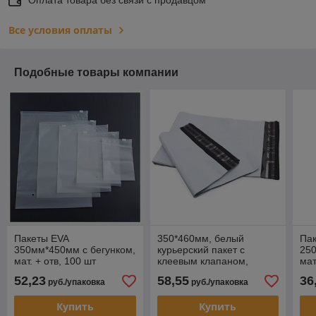
Все условия оплаты
Подобные товары компании
Пакеты EVA
350*460мм, белый
Па
350мм*450мм с бегунком,
курьерский пакет с
250
мат. + отв, 100 шт
клеевым клапаном,
мат
100шт/уп., 60мкм
52,23
58,55
36
руб./упаковка
руб./упаковка
Купить
Купить