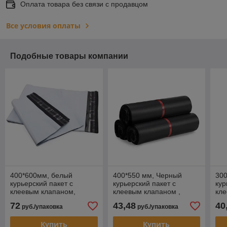
Оплата товара без связи с продавцом
Все условия оплаты
Подобные товары компании
400*600мм, белый
400*550 мм, Черный
30
курьерский пакет с
курьерский пакет с
кур
клеевым клапаном,
клеевым клапаном ,
кл
100шт/уп., 50мкм
упаковка 100шт
100
72
43,48
40
руб./упаковка
руб./упаковка
Купить
Купить