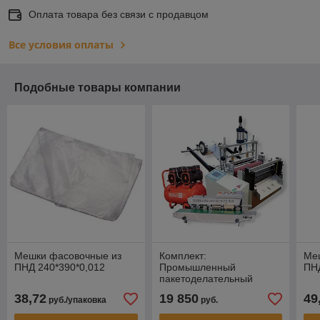
Оплата товара без связи с продавцом
Все условия оплаты
Подобные товары компании
Мешки фасовочные из
Комплект:
Ме
ПНД 240*390*0,012
Промышленный
ПНД
пакетоделательный
станок HDK-300ZD +
38,72
19 850
49
руб./упаковка
руб.
Компрессор +
Конвейерный запайщик