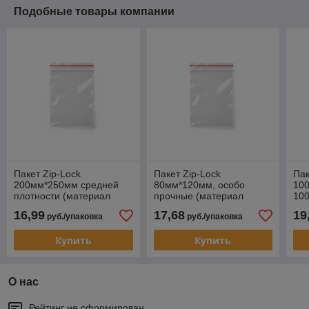
Подобные товары компании
Пакет Zip-Lock
Пакет Zip-Lock
Пак
200мм*250мм средней
80мм*120мм, особо
10
плотности (материал
прочные (материал
100
ПВД), 100 шт
ПВД),100мкм, 100 шт
16,99
17,68
19
руб./упаковка
руб./упаковка
Купить
Купить
О нас
Рейтинг не сформирован