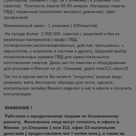
пакетов). Плотность пакета 50-60 микрон. Материал пакета
ПВД ( первичный полиэтилен высокого давления). Цвет -
прозрачный.
Минимальный заказ - 1 упаковка ( 100пакетов)
На складе более 2 000 000 пакетов с защелкой и без из
различных материалов ( крафт, ПВД,
полипропилен,металлизированных, дой-пак, трехшовных, с
еврослотом, с клапаном и скотчем и других). Широкий выбор
полиэтиленовых рукавов ПВД для самостоятельного
изготовления пакетов. Демо-зал по пакетам и оборудованию
для упаковки в Минске по ул. Олешева ,дом1-пом312-офис23
Так что в одном месте Вы можете "пощупать" разные виды
упаковок, взять бесплатно образцы для теста, сделать
контрольную запайку Вашего изделия у нас в офисе и получить
консультацию.
ВНИМАНИЕ !
Работаем с юридическими лицами по безналичному
расчету. Физические лица могут оплатить в офисе в
Минске ул.Олешева 1 пом 312, офис 23 наличными
деньгами ( предоставляем чек + копия чека ), а также на