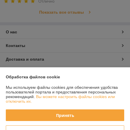
Отлично
Показать все отзывы
О нас
Контакты
Доставка и оплата
График работы
Обработка файлов cookie
Полная версия сайта
Мы используем файлы cookies для обеспечения удобства
пользователей портала и предоставления персональных
рекомендаций.
Вы можете настроить файлы cookies или
Политика обработки cookies
отключить их.
Сайт создан на платформе Deal.by
Принять