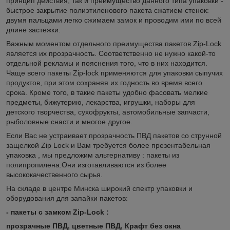
принцип действия, так и преимущество данного типа упаковки -
быстрое закрытие полиэтиленового пакета сжатием стенок:
двумя пальцами легко сжимаем замок и проводим ими по всей
длине застежки.
Важным моментом отдельного преимущества пакетов Zip-Lock
является их прозрачность. Соответственно не нужно какой-то
отдельной рекламы и пояснения того, что в них находится.
Чаще всего пакеты Zip-lock применяются для упаковки сыпучих
продуктов, при этом сохраняя их годность во время всего
срока. Кроме того, в такие пакеты удобно фасовать мелкие
предметы, бижутерию, лекарства, игрушки, наборы для
детского творчества, сухофрукты, автомобильные запчасти,
рыболовные снасти и многое другое.
Если Вас не устраивает прозрачность ПВД пакетов со струнной
защелкой Zip Lock и Вам требуется более презентабельная
упаковка , мы предложим альтернативу : пакеты из
полипропилена.Они изготавливаются из более
высококачественного сырья.
На складе в центре Минска широкий спектр упаковки и
оборудования для запайки пакетов:
- пакеты c замком Zip-Lock :
прозрачные ПВД, цветные ПВД, Крафт без окна