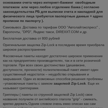
основании счета через интернет-банкинг свободным
платежом или через любое отделение банка ( согласно
законодательства РБ для выписки счета и накладной для
физического лица требуются паспортные данные + адрес
прописки по паспорту ).
Самовывоз. Доставка по тарифам ООО "Автолайтэкспресс" ,
Европочты, "DPD", Яндекс такси, DIREXXT.COM и др.
Бесплатная доставка от 800 рублей
Оригинальная защелка Zip-Lock в последнее время приобрела
широкое распространение
Фасовочные пакеты находят достаточно широкое применение
как на предприятиях-производителях, так и в сети розничной
торговли. При всех своих достоинствах (дешевизне,
доступности, прочности) полиэтиленовый пакет имеет один
существенный недостаток – неудобство открывания и
закрывания. Один из возможных способов решения проблемы
–упаковочные пакеты с замком
защелкой Zip-Lock
. Еще их
называют грипперами.
Грипперы ( пакеты со струнной защелкой Zip Lock) свое
название получили от английского глагола "grip" - сжимать,
крепко держать.Одним словом очень емко описан как сам