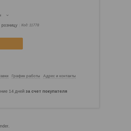
ы
в розницу
Код:
11778
тавки
График работы
Адрес и контакты
чение 14 дней
за счет покупателя
nder.