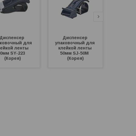
Диспенсер 
Диспенсер 
6 шт,
ковочный для 
упаковочный для 
48*6
лейкой ленты 
клейкой ленты 
0мм SY-223  
50мм SJ-50M  
(Корея)
(Корея)