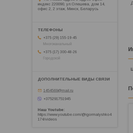
Д
индекс 220090, ул.Олешева, дом 14,
офис 2, 2 этаж, Минск, Беларусь
+375 (29) 155-19-45
Многоканальный
И
+375 (17) 300-48-26
Городской
П
1454569@mail.ru
+375291751945
Наш Youtube
https://www.youtube.com/@igormalyshko4
174/videos