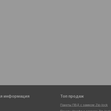
ая информация
Топ продаж
Пакеты ПВД с замком Zip-lock