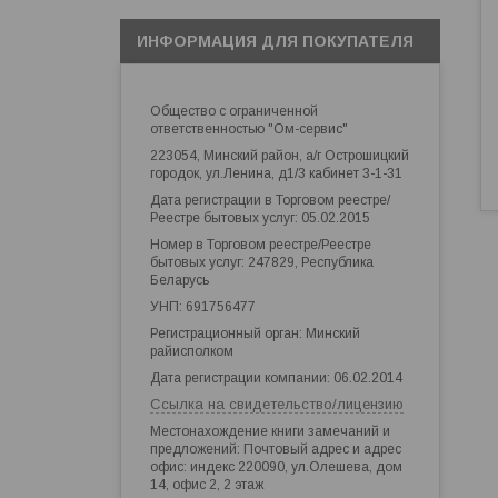
ИНФОРМАЦИЯ ДЛЯ ПОКУПАТЕЛЯ
Общество с ограниченной
ответственностью "Ом-сервис"
223054, Минский район, а/г Острошицкий
городок, ул.Ленина, д1/3 кабинет 3-1-31
Дата регистрации в Торговом реестре/
Реестре бытовых услуг: 05.02.2015
Номер в Торговом реестре/Реестре
бытовых услуг: 247829, Республика
Беларусь
УНП: 691756477
Регистрационный орган: Минский
райисполком
Дата регистрации компании: 06.02.2014
Ссылка на свидетельство/лицензию
Местонахождение книги замечаний и
предложений: Почтовый адрес и адрес
офис: индекс 220090, ул.Олешева, дом
14, офис 2, 2 этаж