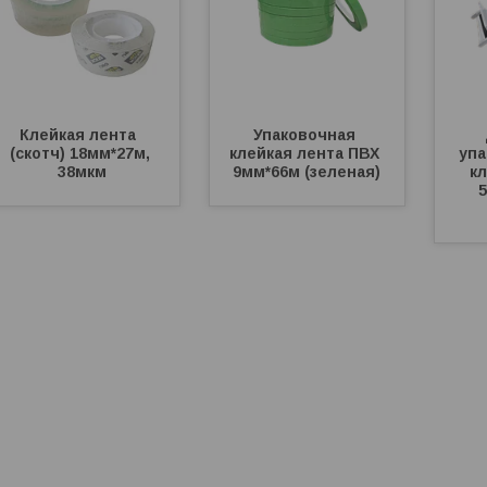
Клейкая лента  
Упаковочная 
(скотч) 18мм*27м, 
клейкая лента ПВХ 
упа
38мкм
9мм*66м (зеленая)
к
5