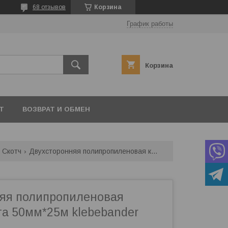
68 отзывов
Корзина
График работы
Корзина
Т
ВОЗВРАТ И ОБМЕН
Скотч
Двухсторонняя полипропиленовая клейкая лента 50мм*25м klebebander
яя полипропиленовая
та 50мм*25м klebebander