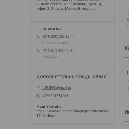
П
индекс 220090, ул.Олешева, дом 14,
П
офис 2, 2 этаж, Минск, Беларусь
п
д
1
+375 (29) 155-19-45
Многоканальный
Х
+375 (17) 300-48-26
Городской
1454569@mail.ru
Т
+375291751945
Наш Youtube
https://www.youtube.com/@igormalyshko4
И
174/videos