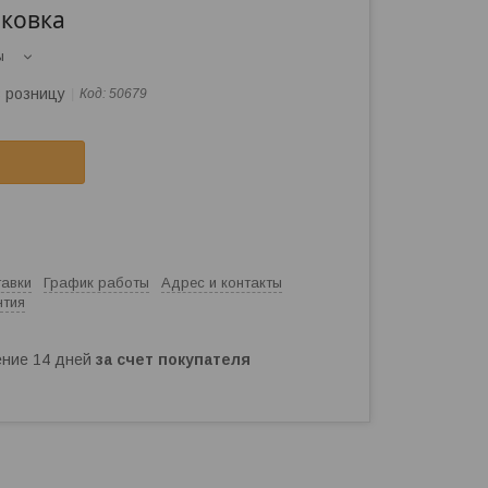
аковка
ы
в розницу
Код:
50679
тавки
График работы
Адрес и контакты
нтия
чение 14 дней
за счет покупателя