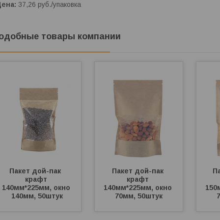
Цена:
37,26
руб.
/упаковка
одобные товары компании
Пакет дой-пак  
Пакет дой-пак 
Па
крафт 
крафт 
140мм*225мм, окно 
140мм*225мм, окно 
150
140мм, 50штук
70мм, 50штук