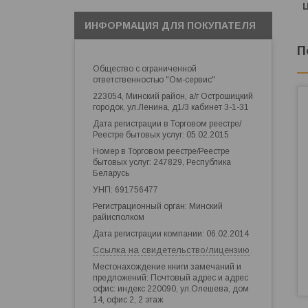
ИНФОРМАЦИЯ ДЛЯ ПОКУПАТЕЛЯ
П
Общество с ограниченной
ответственностью "Ом-сервис"
223054, Минский район, а/г Острошицкий
городок, ул.Ленина, д1/3 кабинет 3-1-31
Дата регистрации в Торговом реестре/
Реестре бытовых услуг: 05.02.2015
Номер в Торговом реестре/Реестре
бытовых услуг: 247829, Республика
Беларусь
УНП: 691756477
Регистрационный орган: Минский
райисполком
Дата регистрации компании: 06.02.2014
Ссылка на свидетельство/лицензию
Местонахождение книги замечаний и
предложений: Почтовый адрес и адрес
офис: индекс 220090, ул.Олешева, дом
14, офис 2, 2 этаж