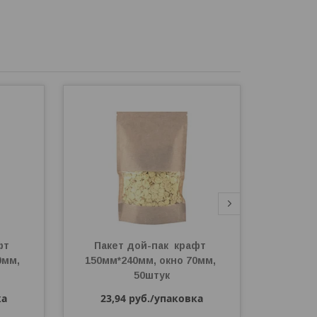
т 
Пакет дой-пак  крафт 
Паке
мм, 
150мм*240мм, окно 70мм, 
240*3
50штук
гл
ка
23,94
руб.
/упаковка
52,