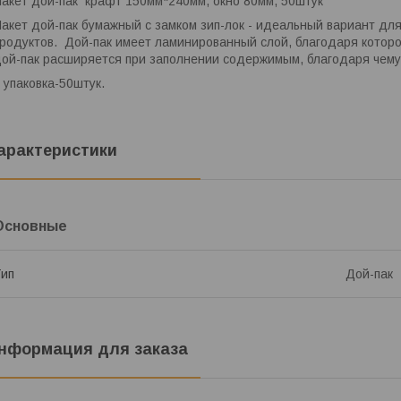
акет дой-пак крафт 150мм*240мм, окно 80мм, 50штук
акет дой-пак бумажный с замком зип-лок - идеальный вариант для
родуктов. Дой-пак имеет ламинированный слой, благодаря которо
ой-пак расширяется при заполнении содержимым, благодаря чему 
 упаковка-50штук.
арактеристики
Основные
ип
Дой-пак
нформация для заказа