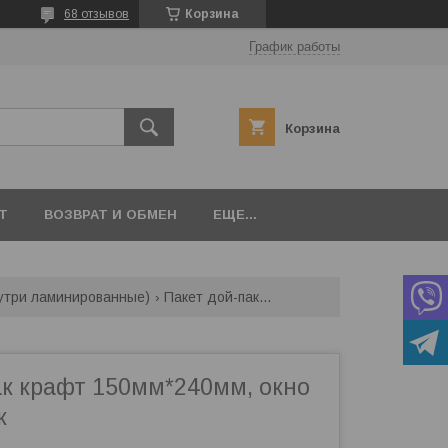
68 отзывов
Корзина
График работы
Корзина
Т
ВОЗВРАТ И ОБМЕН
ЕЩЕ...
внутри ламинированные)
Пакет дой-пак крафт 150мм*240мм, окно 80мм, 50штук
ак крафт 150мм*240мм, окно
к