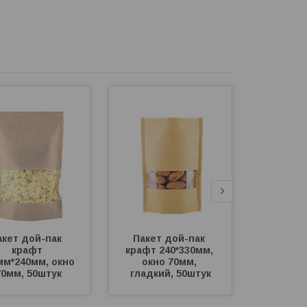
кет дой-пак  
Пакет дой-пак 
Пакет 
крафт 
крафт 240*330мм, 
150*210
мм*240мм, окно 
окно 70мм, 
чёрный
70мм, 50штук
гладкий, 50штук