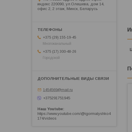
индекс 220090, ул.Олешева, дом 14,
офис 2, 2 этаж, Минск, Беларусь
И
+375 (29) 155-19-45
Многоканальный
+375 (17) 300-48-26
Городской
П
1454569@mail.ru
+375291751945
Наш Youtube
https://www.youtube.com/@igormalyshko4
174/videos