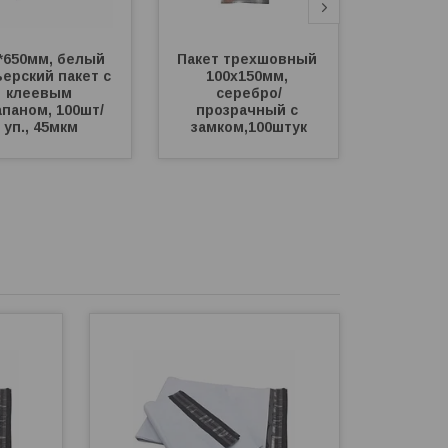
*650мм, белый 
Пакет трехшовный 
Пакет 51
ерский пакет с 
100х150мм, 
ми
клеевым 
серебро/
белый,
апаном, 100шт/
прозрачный с 
уп., 45мкм
замком,100штук