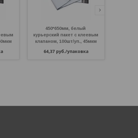
 
450*650мм, белый 
Пакет 5
еевым 
курьерский пакет с клеевым 
б
50мкм
клапаном, 100шт/уп., 45мкм
54,
ка
64,37
руб.
/упаковка