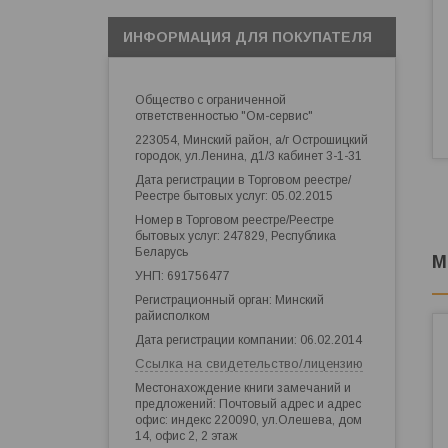
ИНФОРМАЦИЯ ДЛЯ ПОКУПАТЕЛЯ
Общество с ограниченной
ответственностью "Ом-сервис"
223054, Минский район, а/г Острошицкий
городок, ул.Ленина, д1/3 кабинет 3-1-31
Дата регистрации в Торговом реестре/
Реестре бытовых услуг: 05.02.2015
Номер в Торговом реестре/Реестре
бытовых услуг: 247829, Республика
Беларусь
М
УНП: 691756477
Регистрационный орган: Минский
райисполком
Дата регистрации компании: 06.02.2014
Ссылка на свидетельство/лицензию
Местонахождение книги замечаний и
предложений: Почтовый адрес и адрес
офис: индекс 220090, ул.Олешева, дом
14, офис 2, 2 этаж