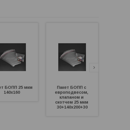
ет БОПП 25 мкм 
Пакет БОПП с 
Пакет
140х160
европодвесом, 
клап
клапаном и 
скотче
скотчем 25 мкм 
50х
30+140х200+30