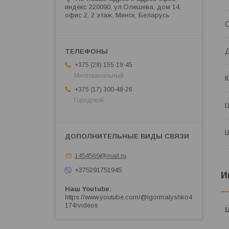
индекс 220090, ул.Олешева, дом 14,
офис 2, 2 этаж, Минск, Беларусь
С
+375 (29) 155-19-45
Многоканальный
К
+375 (17) 300-48-26
Городской
1454569@mail.ru
+375291751945
И
Наш Youtube
https://www.youtube.com/@igormalyshko4
174/videos