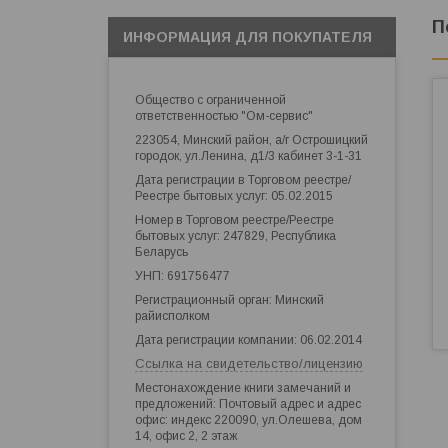
П
ИНФОРМАЦИЯ ДЛЯ ПОКУПАТЕЛЯ
Общество с ограниченной
ответственностью "Ом-сервис"
223054, Минский район, а/г Острошицкий
городок, ул.Ленина, д1/3 кабинет 3-1-31
Дата регистрации в Торговом реестре/
Реестре бытовых услуг: 05.02.2015
Номер в Торговом реестре/Реестре
бытовых услуг: 247829, Республика
Беларусь
УНП: 691756477
Регистрационный орган: Минский
райисполком
Дата регистрации компании: 06.02.2014
Ссылка на свидетельство/лицензию
Местонахождение книги замечаний и
предложений: Почтовый адрес и адрес
офис: индекс 220090, ул.Олешева, дом
14, офис 2, 2 этаж