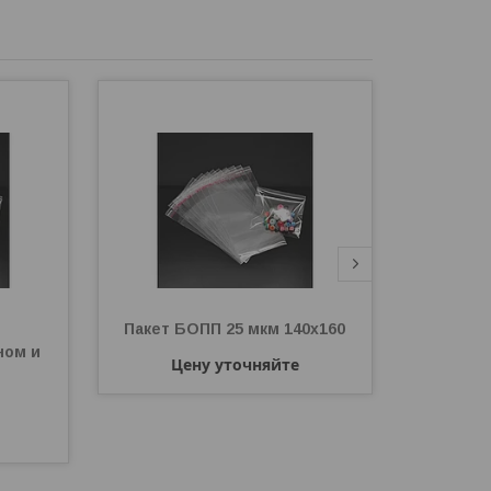
Пакет БОПП 25 мкм 140х160
П
ом и 
европод
Цену уточняйте
ск
3
Ц