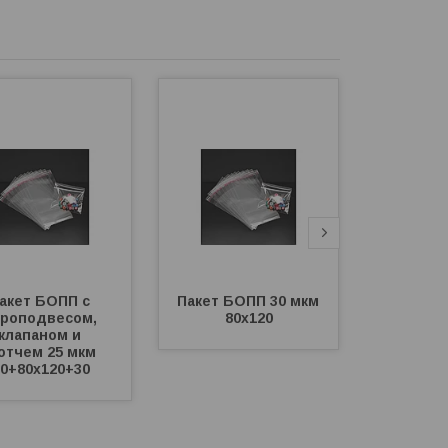
акет БОПП с 
Пакет БОПП 30 мкм 
Пакет БО
роподвесом, 
80х120
10
клапаном и 
отчем 25 мкм 
30+80х120+30