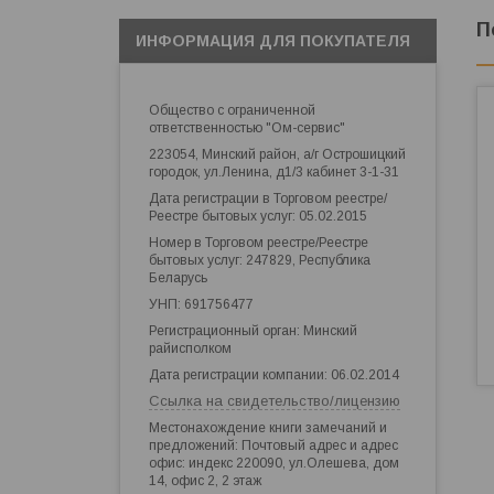
П
ИНФОРМАЦИЯ ДЛЯ ПОКУПАТЕЛЯ
Общество с ограниченной
ответственностью "Ом-сервис"
223054, Минский район, а/г Острошицкий
городок, ул.Ленина, д1/3 кабинет 3-1-31
Дата регистрации в Торговом реестре/
Реестре бытовых услуг: 05.02.2015
Номер в Торговом реестре/Реестре
бытовых услуг: 247829, Республика
Беларусь
УНП: 691756477
Регистрационный орган: Минский
райисполком
Дата регистрации компании: 06.02.2014
Ссылка на свидетельство/лицензию
Местонахождение книги замечаний и
предложений: Почтовый адрес и адрес
офис: индекс 220090, ул.Олешева, дом
14, офис 2, 2 этаж