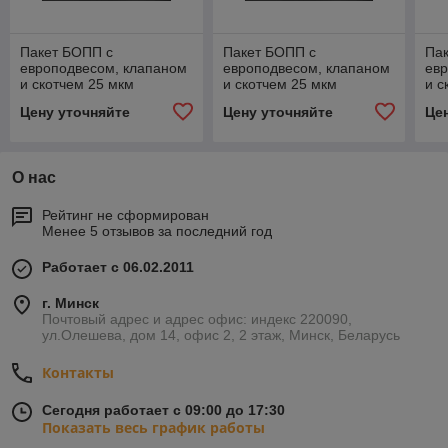
Пакет БОПП с
Пакет БОПП с
Па
европодвесом, клапаном
европодвесом, клапаном
ев
и скотчем 25 мкм
и скотчем 25 мкм
и с
30+60х150+30
30+125х150+30
30
Цену уточняйте
Цену уточняйте
Це
О нас
Рейтинг не сформирован
Менее 5 отзывов за последний год
Работает с 06.02.2011
г. Минск
Почтовый адрес и адрес офис: индекс 220090,
ул.Олешева, дом 14, офис 2, 2 этаж, Минск, Беларусь
Контакты
Сегодня работает с 09:00 до 17:30
Показать весь график работы