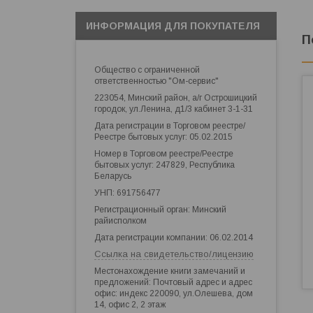
ИНФОРМАЦИЯ ДЛЯ ПОКУПАТЕЛЯ
П
Общество с ограниченной
ответственностью "Ом-сервис"
223054, Минский район, а/г Острошицкий
городок, ул.Ленина, д1/3 кабинет 3-1-31
Дата регистрации в Торговом реестре/
Реестре бытовых услуг: 05.02.2015
Номер в Торговом реестре/Реестре
бытовых услуг: 247829, Республика
Беларусь
УНП: 691756477
Регистрационный орган: Минский
райисполком
Дата регистрации компании: 06.02.2014
Ссылка на свидетельство/лицензию
Местонахождение книги замечаний и
предложений: Почтовый адрес и адрес
офис: индекс 220090, ул.Олешева, дом
14, офис 2, 2 этаж