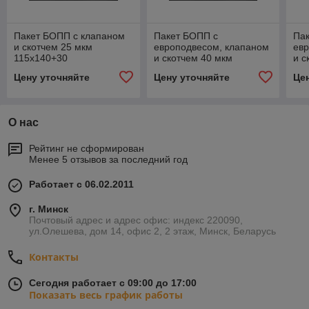
Пакет БОПП с клапаном
Пакет БОПП с
Па
и скотчем 25 мкм
европодвесом, клапаном
ев
115х140+30
и скотчем 40 мкм
и с
30+50х115+30
30
Цену уточняйте
Цену уточняйте
Це
О нас
Рейтинг не сформирован
Менее 5 отзывов за последний год
Работает с 06.02.2011
г. Минск
Почтовый адрес и адрес офис: индекс 220090,
ул.Олешева, дом 14, офис 2, 2 этаж, Минск, Беларусь
Контакты
Сегодня работает с 09:00 до 17:00
Показать весь график работы