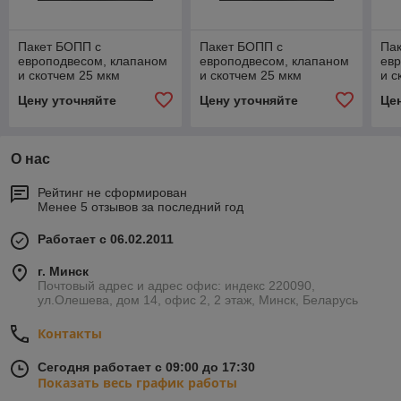
Пакет БОПП с
Пакет БОПП с
Па
европодвесом, клапаном
европодвесом, клапаном
ев
и скотчем 25 мкм
и скотчем 25 мкм
и с
30+130х170+30
30+130х180+30
30
Цену уточняйте
Цену уточняйте
Це
О нас
Рейтинг не сформирован
Менее 5 отзывов за последний год
Работает с 06.02.2011
г. Минск
Почтовый адрес и адрес офис: индекс 220090,
ул.Олешева, дом 14, офис 2, 2 этаж, Минск, Беларусь
Контакты
Сегодня работает с 09:00 до 17:30
Показать весь график работы