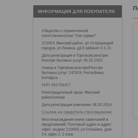
П
ИНФОРМАЦИЯ ДЛЯ ПОКУПАТЕЛЯ
Общество с ограниченной
ответственностью "Ом-сервис"
223054, Минский район, а/г Острошицкий
городок, ул.Ленина, д1/3 кабинет 3-1-31
Дата регистрации в Торговом реестре/
Реестре бытовых услуг: 05.02.2015
Номер в Торговом реестре/Реестре
бытовых услуг: 247829, Республика
Беларусь
УНП: 691756477
Регистрационный орган: Минский
райисполком
Дата регистрации компании: 06.02.2014
Ссылка на свидетельство/лицензию
Местонахождение книги замечаний и
предложений: Почтовый адрес и адрес
офис: индекс 220090, ул.Олешева, дом
14, офис 2, 2 этаж