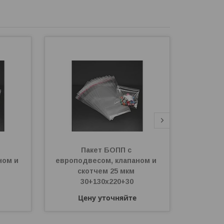
Пакет БОПП с 
Пакет 
ом и 
европодвесом, клапаном и 
скотчем
скотчем 25 мкм 
Ц
30+130х220+30
Цену уточняйте