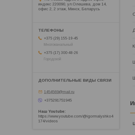
индекс 220090, ул.Олешева, дом 14,
офис 2, 2 этаж, Минск, Беларусь
С
+375 (29) 155-19-45
Многоканальный
К
+375 (17) 300-48-26
Городской
1454569@mail.ru
+375291751945
И
Наш Youtube
https://www.youtube.com/@igormalyshko4
174/videos