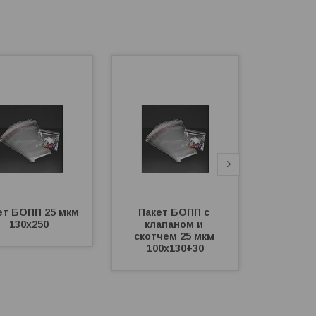
ет БОПП 25 мкм 
Пакет БОПП с 
Пакет
130х250
клапаном и 
клап
скотчем 25 мкм 
скотче
100х130+30
50х