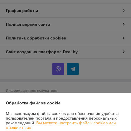
График работы
Полная версия сайта
Политика обработки cookies
Сайт создан на платформе Deal.by
Информация для покупателя
Юридическое лицо:
Общество с ограниченной ответственностью "Ом-
Обработка файлов cookie
сервис"
223054, Минский район, а/г Острошицкий городок, ул.Ленина, д1/3
кабинет 3-1-31
Мы используем файлы cookies для обеспечения удобства
пользователей портала и предоставления персональных
Регистрационный номер ЕГР: 691756477
рекомендаций.
Вы можете настроить файлы cookies или
отключить их.