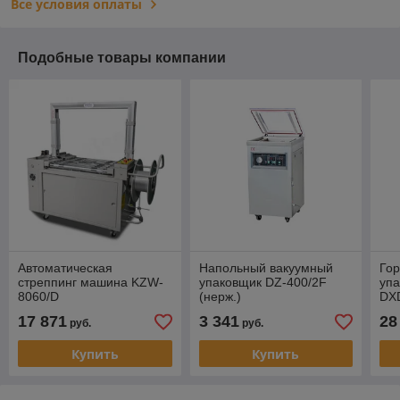
Все условия оплаты
Подобные товары компании
Автоматическая
Напольный вакуумный
Гор
стреппинг машина KZW-
упаковщик DZ-400/2F
уп
8060/D
(нерж.)
DX
17 871
3 341
28
руб.
руб.
Купить
Купить