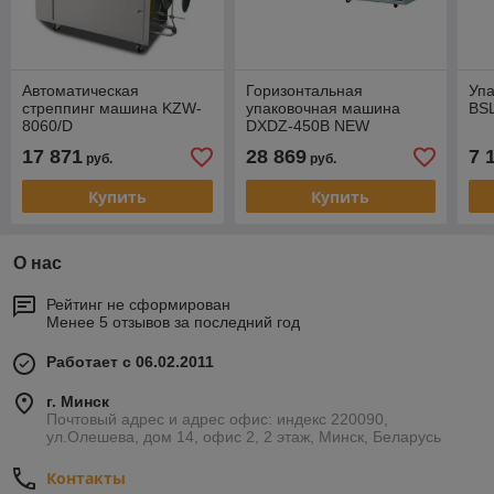
Автоматическая
Горизонтальная
Уп
стреппинг машина KZW-
упаковочная машина
BS
8060/D
DXDZ-450B NEW
17 871
28 869
7 
руб.
руб.
Купить
Купить
О нас
Рейтинг не сформирован
Менее 5 отзывов за последний год
Работает с 06.02.2011
г. Минск
Почтовый адрес и адрес офис: индекс 220090,
ул.Олешева, дом 14, офис 2, 2 этаж, Минск, Беларусь
Контакты