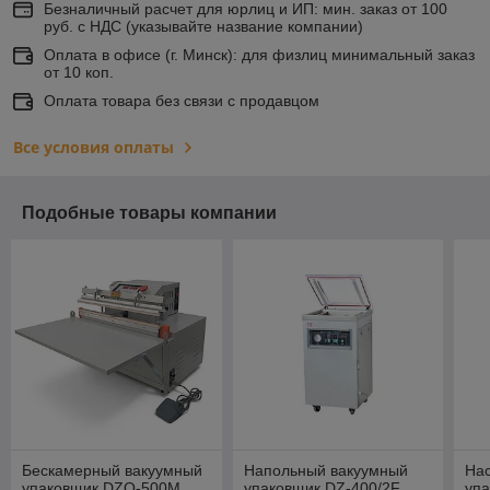
Безналичный расчет для юрлиц и ИП: мин. заказ от 100
руб. с НДС (указывайте название компании)
Оплата в офисе (г. Минск): для физлиц минимальный заказ
от 10 коп.
Оплата товара без связи с продавцом
Все условия оплаты
Подобные товары компании
Бескамерный вакуумный
Напольный вакуумный
На
упаковщик DZQ-500M
упаковщик DZ-400/2F
уп