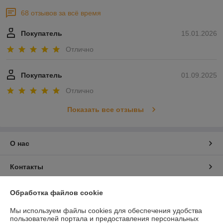
68 отзывов за всё время
Покупатель
15.01.2026
Отлично
Покупатель
01.09.2025
Отлично
Показать все отзывы
О нас
Контакты
Доставка и оплата
Обработка файлов cookie
Мы используем файлы cookies для обеспечения удобства
График работы
пользователей портала и предоставления персональных