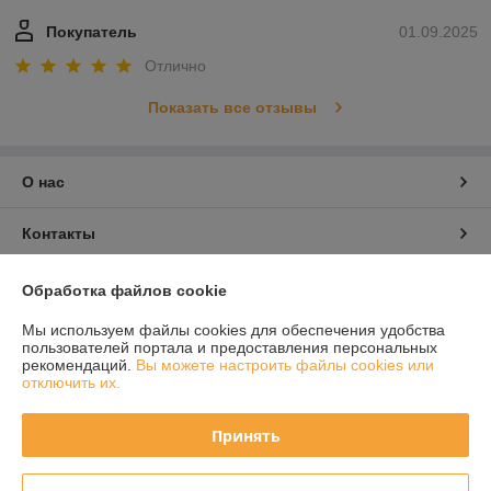
Покупатель
01.09.2025
Отлично
Показать все отзывы
О нас
Контакты
Доставка и оплата
Обработка файлов cookie
Мы используем файлы cookies для обеспечения удобства
График работы
пользователей портала и предоставления персональных
рекомендаций.
Вы можете настроить файлы cookies или
отключить их.
Полная версия сайта
Принять
Политика обработки cookies