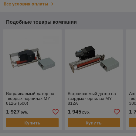
Все условия оплаты
Подобные товары компании
Встраиваемый датер на
Встраиваемый датер на
Авт
твердых чернилах MY-
твердых чернилах MY-
тве
812G (500)
812A
38
1 927
1 945
1 
руб.
руб.
Купить
Купить