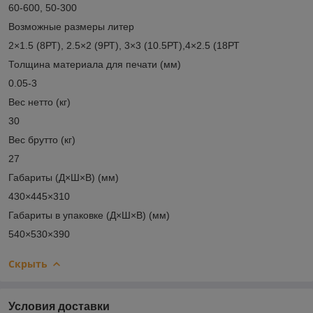
60-600, 50-300
Возможные размеры литер
2×1.5 (8РТ), 2.5×2 (9РТ), 3×3 (10.5РТ),4×2.5 (18РТ
Толщина материала для печати (мм)
0.05-3
Вес нетто (кг)
30
Вес брутто (кг)
27
Габариты (Д×Ш×В) (мм)
430×445×310
Габариты в упаковке (Д×Ш×В) (мм)
540×530×390
Скрыть
Условия доставки