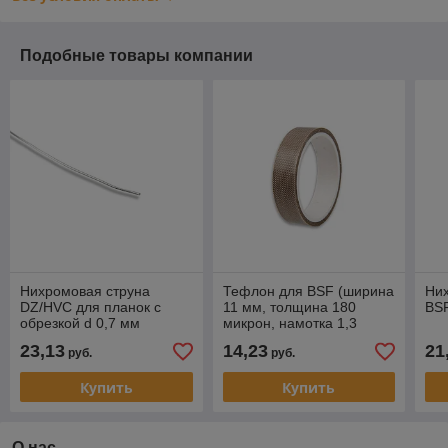
Подобные товары компании
Нихромовая струна
Тефлон для BSF (ширина
Них
DZ/HVC для планок с
11 мм, толщина 180
BSF
обрезкой d 0,7 мм
микрон, намотка 1,3
метра)
23,13
14,23
21
руб.
руб.
Купить
Купить
О нас